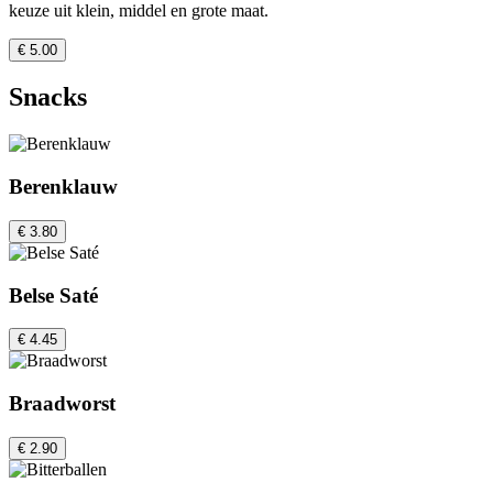
keuze uit klein, middel en grote maat.
€ 5.00
Snacks
Berenklauw
€ 3.80
Belse Saté
€ 4.45
Braadworst
€ 2.90