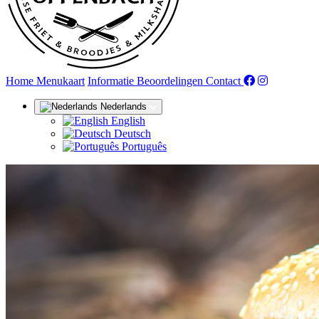
(huidige)
Home
Menukaart
Informatie
Beoordelingen
Contact
Nederlands
English
Deutsch
Português