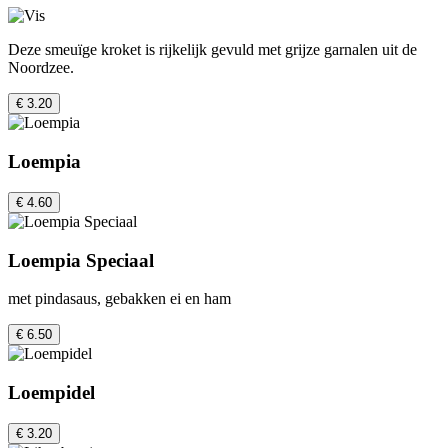
Deze smeuïge kroket is rijkelijk gevuld met grijze garnalen uit de
Noordzee.
€ 3.20
Loempia
€ 4.60
Loempia Speciaal
met pindasaus, gebakken ei en ham
€ 6.50
Loempidel
€ 3.20