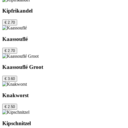
Kipfrikandel
€ 2.70
Kaassouflé
€ 2.70
Kaassouflé Groot
€ 3.60
Knakworst
€ 2.50
Kipschnitzel