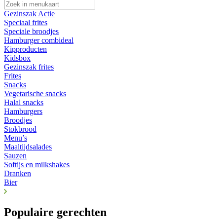
Gezinszak Actie
Speciaal frites
Speciale broodjes
Hamburger combideal
Kipproducten
Kidsbox
Gezinszak frites
Frites
Snacks
Vegetarische snacks
Halal snacks
Hamburgers
Broodjes
Stokbrood
Menu’s
Maaltijdsalades
Sauzen
Softijs en milkshakes
Dranken
Bier
Populaire gerechten