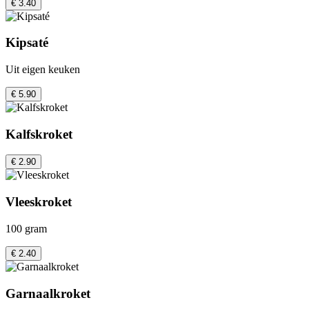
€ 3.40
Kipsaté
Uit eigen keuken
€ 5.90
Kalfskroket
€ 2.90
Vleeskroket
100 gram
€ 2.40
Garnaalkroket