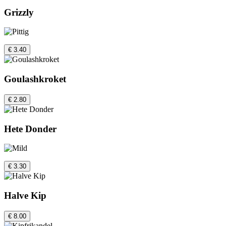
Grizzly
€ 3.40
Goulashkroket
€ 2.80
Hete Donder
€ 3.30
Halve Kip
€ 8.00