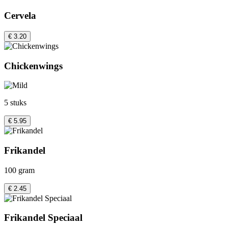
Cervela
€ 3.20
Chickenwings
5 stuks
€ 5.95
Frikandel
100 gram
€ 2.45
Frikandel Speciaal