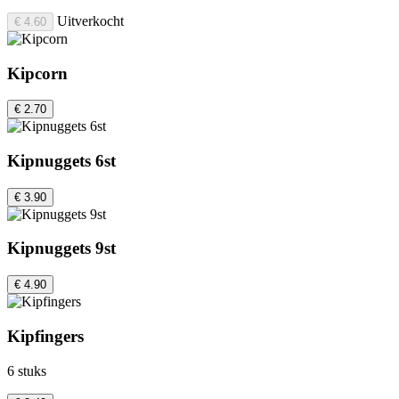
Uitverkocht
€ 4.60
Kipcorn
€ 2.70
Kipnuggets 6st
€ 3.90
Kipnuggets 9st
€ 4.90
Kipfingers
6 stuks