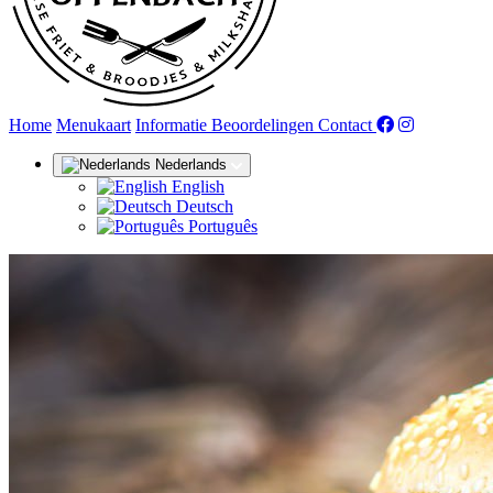
(huidige)
Home
Menukaart
Informatie
Beoordelingen
Contact
Nederlands
English
Deutsch
Português